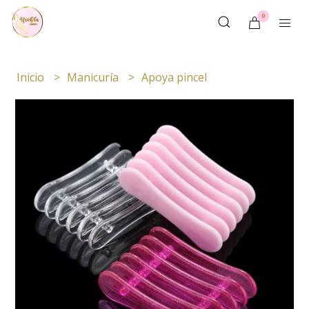
0
Inicio
Manicuría
Apoya pincel