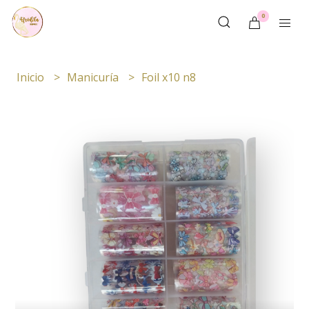
0
Inicio
Manicuría
Foil x10 n8