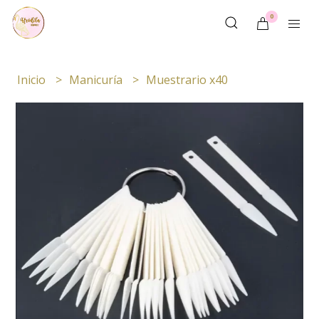
0
Inicio
Manicuría
Muestrario x40