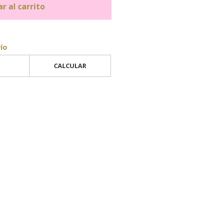
r al carrito
vío
CALCULAR