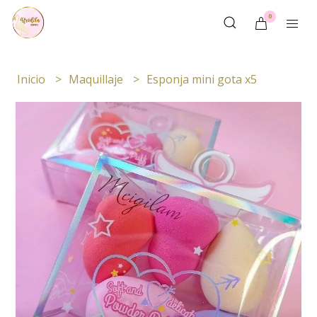
0
Inicio
Maquillaje
Esponja mini gota x5