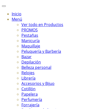
Inicio
Menú
Ver todo en Productos
PROMOS
Pestañas
Manicuría
Maquillaje
Peluquería y Barbería
Bazar
Depilación
Belleza personal
Relojes
Librería
Accesorios y Bijuo
Cotillón
Papelera
Perfumería
Forrajería