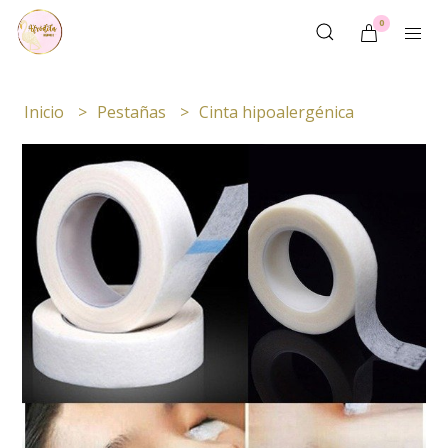
0
Inicio
Pestañas
Cinta hipoalergénica