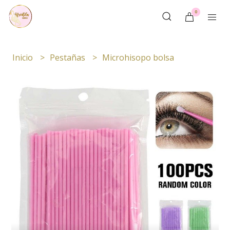
0
Inicio
Pestañas
Microhisopo bolsa